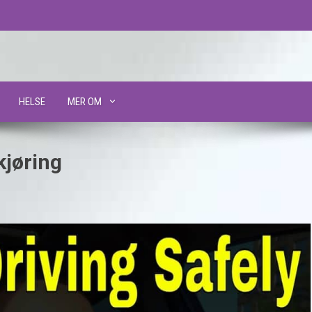
HELSE
MER OM
kjøring