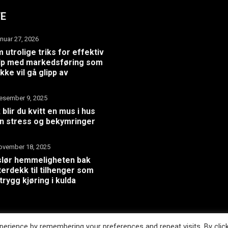
TE
anuar 27, 2026
 utrolige triks for effektiv
lp med markedsføring som
ikke vil gå glipp av
esember 9, 2025
k blir du kvitt en mus i hus
n stress og bekymringer
ovember 18, 2025
lør hemmeligheten bak
terdekk til tilhenger som
 trygg kjøring i kulda
erience by remembering your preferences and repeat visits. By clic