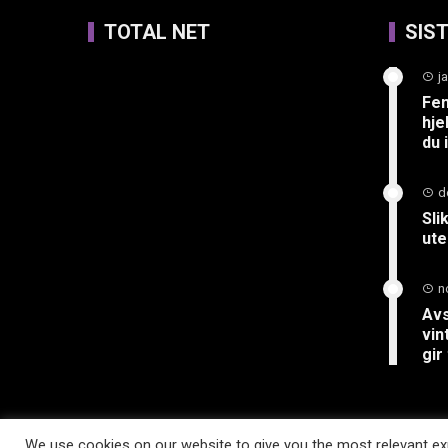
TOTAL NET
SIS
j
Fem
hje
du 
d
Sli
ute
n
Avs
vin
gir
We use cookies on our website to give you the most relevant exp