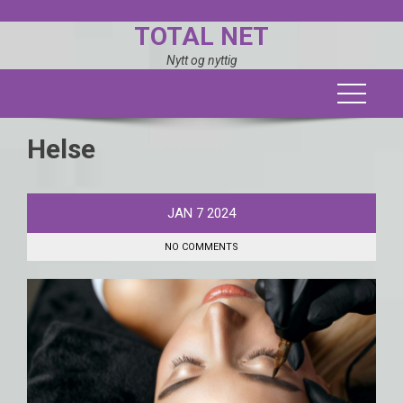
Skip
TOTAL NET
to
content
Nytt og nyttig
Helse
JAN
7
2024
NO COMMENTS