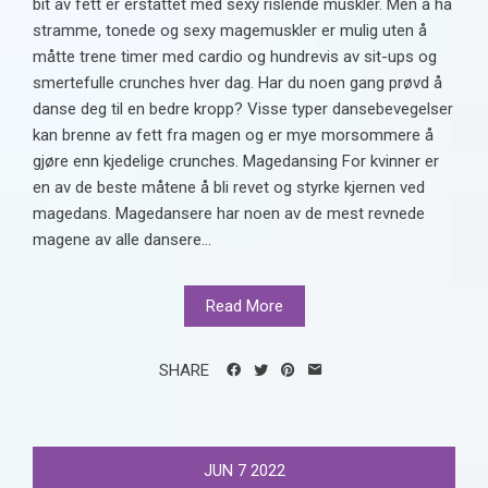
bit av fett er erstattet med sexy rislende muskler. Men å ha
stramme, tonede og sexy magemuskler er mulig uten å
måtte trene timer med cardio og hundrevis av sit-ups og
smertefulle crunches hver dag. Har du noen gang prøvd å
danse deg til en bedre kropp? Visse typer dansebevegelser
kan brenne av fett fra magen og er mye morsommere å
gjøre enn kjedelige crunches. Magedansing For kvinner er
en av de beste måtene å bli revet og styrke kjernen ved
magedans. Magedansere har noen av de mest revnede
magene av alle dansere...
Read More
SHARE
JUN
7
2022