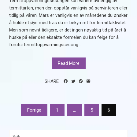
Termittoppvarmingssesongen kan variere avhengig av
termittarten, men den oppstår vanligvis på senvinteren eller
tidlig på våren. Mars er vanligvis en av månedene du ønsker
å holde et øye med hvis du er bekymret for termittaktivitet.
Men som nevnt tidligere, er det ingen nøyaktig tid på året å
huske på eller den eksakte formelen du kan følge for å
forutsi termittoppvarmingssesong...
Read More
SHARE
Sidepaginering
Forrige
1
…
5
6
Søk