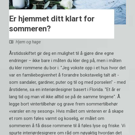
Er hjemmet ditt klart for
sommeren?
Hjem og hage
Årstidsskiftet gir deg en mulighet til å gjøre dine egne
endringer – ikke bare i måten du kler deg på, men i måten
du kler rommene du bor i. "Jeg vokste opp i et hus hvor det
var en familiebegivenhet å forandre bokstavelig talt alt -
som sandaler, gardiner, puter og til og med porselen" - med
årstidene, sa en interiørdesigner basert i Florida. "Et år er
lang tid og man vil ikke alltid se på de samme tingene". Å
legge bort vintertilbehør og grave frem sommertilbehør
«varsler en ny sesong». Hvis målet om vinteren er å skape
et rom som føles varmt og koselig, er målet om
sommeren å få disse rommene til å føles lyse og friske. Vi
spurte interiørdesignere om råd om nøyaktig hvordan det