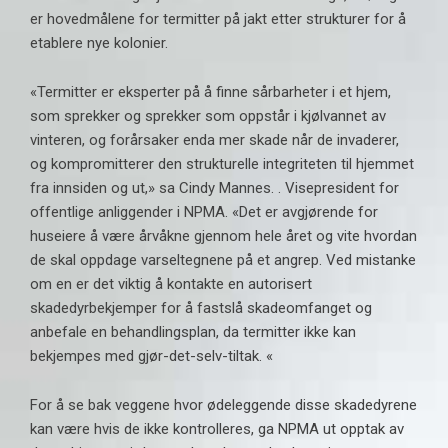
er hovedmålene for termitter på jakt etter strukturer for å
etablere nye kolonier.
«Termitter er eksperter på å finne sårbarheter i et hjem,
som sprekker og sprekker som oppstår i kjølvannet av
vinteren, og forårsaker enda mer skade når de invaderer,
og kompromitterer den strukturelle integriteten til hjemmet
fra innsiden og ut,» sa Cindy Mannes. . Visepresident for
offentlige anliggender i NPMA. «Det er avgjørende for
huseiere å være årvåkne gjennom hele året og vite hvordan
de skal oppdage varseltegnene på et angrep. Ved mistanke
om en er det viktig å kontakte en autorisert
skadedyrbekjemper for å fastslå skadeomfanget og
anbefale en behandlingsplan, da termitter ikke kan
bekjempes med gjør-det-selv-tiltak. «
For å se bak veggene hvor ødeleggende disse skadedyrene
kan være hvis de ikke kontrolleres, ga NPMA ut opptak av