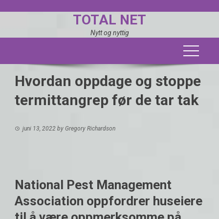
Skip
TOTAL NET
to
content
Nytt og nyttig
Hvordan oppdage og stoppe
termittangrep før de tar tak
juni 13, 2022
by
Gregory Richardson
National Pest Management
Association oppfordrer huseiere
til å være oppmerksomme på