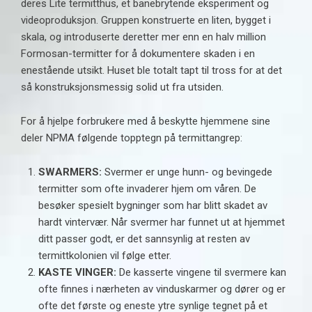
deres
Lite termitthus
, et banebrytende eksperiment og
videoproduksjon. Gruppen konstruerte en liten, bygget i
skala, og introduserte deretter mer enn en halv million
Formosan-termitter for å dokumentere skaden i en
enestående utsikt. Huset ble totalt tapt til tross for at det
så konstruksjonsmessig solid ut fra utsiden.
For å hjelpe forbrukere med å beskytte hjemmene sine
deler NPMA følgende topptegn på termittangrep:
SWARMERS:
Svermer er unge hunn- og bevingede
termitter som ofte invaderer hjem om våren. De
besøker spesielt bygninger som har blitt skadet av
hardt vintervær. Når svermer har funnet ut at hjemmet
ditt passer godt, er det sannsynlig at resten av
termittkolonien vil følge etter.
KASTE VINGER:
De kasserte vingene til svermere kan
ofte finnes i nærheten av vinduskarmer og dører og er
ofte det første og eneste ytre synlige tegnet på et