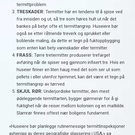
termittproblem.
TRESKADER:
Termitter har en tendens til å spise ved
fra innsiden og ut, så tre som høres hult ut når det
bankes på betyr ofte et termittangrep. Huseiere bør
også se etter råtnende treverk og sprukket eller
boblende maling, da dette er tegn på fuktoppbygging
som enten kan bety vannskader eller termitter.
FRASS:
Tørre tretermitter produserer trefarget
avføring når de spiser seg gjennom infisert tre. Hvis en
huseier finner en liten haug med det som ser ut som
pellets i eller utenfor hjemmet, kan det være et tegn på
termittangrep av tørrved.
SKJUL RØR:
Underjordiske termitter, den mest
ødeleggende termittarten, bygger gjørmerør for å gi
fuktighet når de reiser mellom kolonien og en matkilde.
Slamrør finnes oftest nær boligens fundament.
«Huseiere bør planlegge rutinemessige termittinspeksjoner
avhengig av deres geografiske plassering i USA,» sa