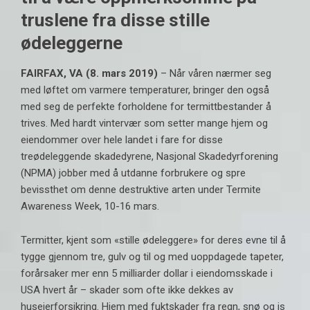
truslene fra disse stille
ødeleggerne
FAIRFAX, VA (8. mars 2019)
– Når våren nærmer seg
med løftet om varmere temperaturer, bringer den også
med seg de perfekte forholdene for termittbestander å
trives. Med hardt vintervær som setter mange hjem og
eiendommer over hele landet i fare for disse
treødeleggende skadedyrene,
Nasjonal Skadedyrforening
(NPMA) jobber med å utdanne forbrukere og spre
bevissthet om denne destruktive arten under Termite
Awareness Week, 10-16 mars.
Termitter, kjent som «stille ødeleggere» for deres evne til å
tygge gjennom tre, gulv og til og med uoppdagede tapeter,
forårsaker mer enn 5 milliarder dollar i eiendomsskade i
USA hvert år – skader som ofte ikke dekkes av
huseierforsikring. Hjem med fuktskader fra regn, snø og is