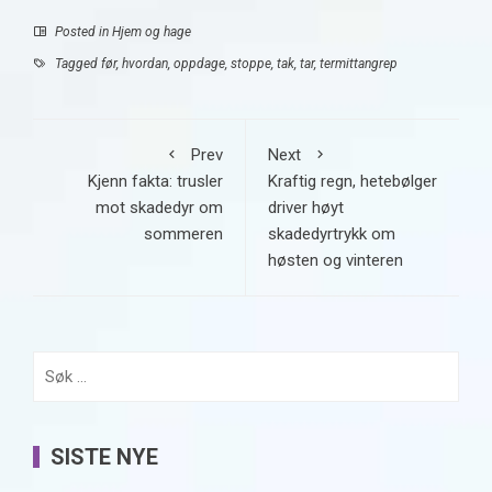
Posted in
Hjem og hage
Tagged
før
,
hvordan
,
oppdage
,
stoppe
,
tak
,
tar
,
termittangrep
Prev
Next
Kjenn fakta: trusler
Kraftig regn, hetebølger
mot skadedyr om
driver høyt
sommeren
skadedyrtrykk om
høsten og vinteren
Søk
etter:
SISTE NYE