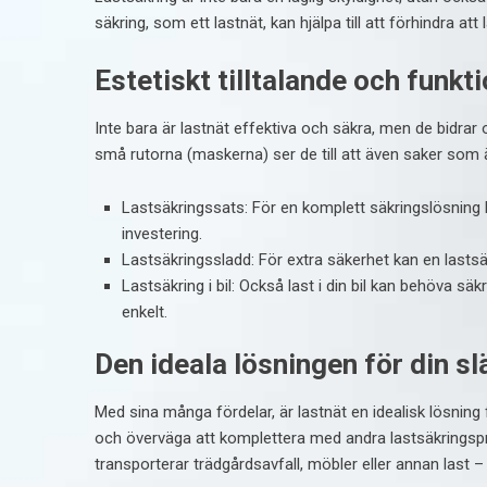
säkring, som ett lastnät, kan hjälpa till att förhindra at
Estetiskt tilltalande och funkt
Inte bara är lastnät effektiva och säkra, men de bidrar o
små rutorna (maskerna) ser de till att även saker som är
Lastsäkringssats: För en komplett säkringslösning 
investering.
Lastsäkringssladd: För extra säkerhet kan en lasts
Lastsäkring i bil: Också last i din bil kan behöva s
enkelt.
Den ideala lösningen för din s
Med sina många fördelar, är lastnät en idealisk lösning 
och överväga att komplettera med andra lastsäkringsp
transporterar trädgårdsavfall, möbler eller annan last 