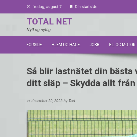
Skip
fredag, august 7
Din startside
to
content
TOTAL NET
Nytt og nyttig
FORSIDE
HJEM OG HAGE
JOBB
BIL OG MOTOR
Så blir lastnätet din bästa
ditt släp – Skydda allt från
desember 20, 2023
by
Tnet