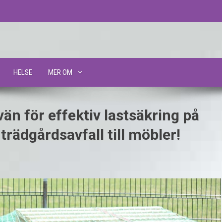
HELSE
MER OM
 vän för effektiv lastsäkring på
 trädgårdsavfall till möbler!