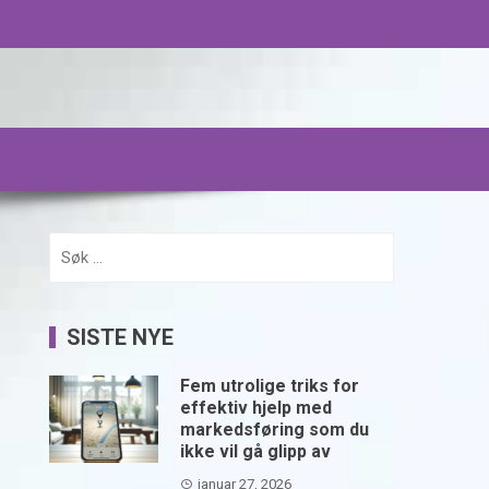
Søk
etter:
SISTE NYE
Fem utrolige triks for
effektiv hjelp med
markedsføring som du
ikke vil gå glipp av
januar 27, 2026