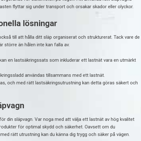
t lasten flyttar sig under transport och orsakar skador eller olyckor.
ionella lösningar
ckså till att hålla ditt släp organiserat och strukturerat. Tack vare de
 större än hålen inte kan falla av.
kan en lastsäkringssats som inkluderar ett lastnät vara en utmärkt
äkringssladd användas tillsammans med ett lastnät.
äkras, och med rätt lastsäkringsutrustning kan detta göras säkert och
läpvagn
för din släpvagn. Var noga med att välja ett lastnät av hög kvalitet
rodukter för optimal skydd och säkerhet. Oavsett om du
– med rätt utrustning kan du känna dig trygg och säker på vägen.