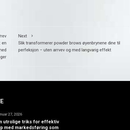
rev
Next
: en
Slik transformerer powder brows øyenbrynene dine til
 med
perfeksjon – uten arrvev og med langvarig effekt
nger
TE
anuar 27, 2026
 utrolige triks for effektiv
lp med markedsføring som