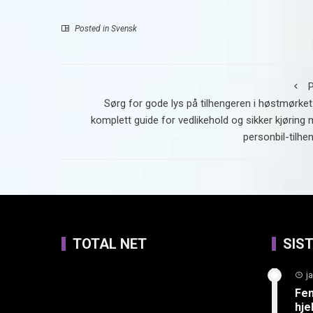
Posted in
Svensk
P
Sørg for gode lys på tilhengeren i høstmørket
komplett guide for vedlikehold og sikker kjøring
personbil-tilhe
TOTAL NET
SIS
j
Fem
hje