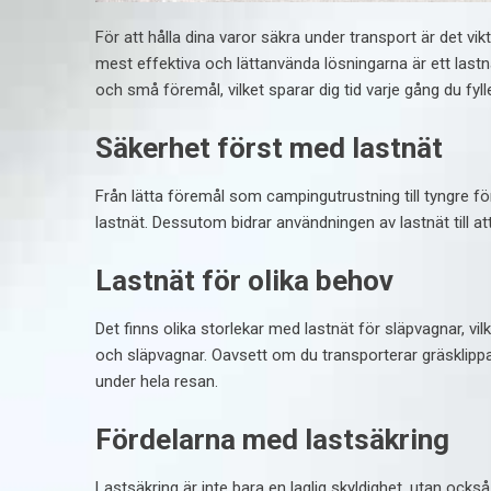
För att hålla dina varor säkra under transport är det vik
mest effektiva och lättanvända lösningarna är ett lastn
och små föremål, vilket sparar dig tid varje gång du fylle
Säkerhet först med lastnät
Från lätta föremål som campingutrustning till tyngre f
lastnät. Dessutom bidrar användningen av lastnät till a
Lastnät för olika behov
Det finns
olika storlekar med lastnät för släpvagnar
, vi
och släpvagnar. Oavsett om du transporterar gräsklippare 
under hela resan.
Fördelarna med lastsäkring
Lastsäkring är inte bara en laglig skyldighet, utan ock