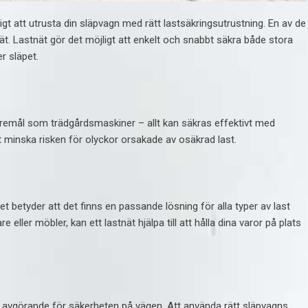
tigt att utrusta din släpvagn med rätt lastsäkringsutrustning. En av de
ät. Lastnät gör det möjligt att enkelt och snabbt säkra både stora
r släpet.
öremål som trädgårdsmaskiner – allt kan säkras effektivt med
tt minska risken för olyckor orsakade av osäkrad last.
lket betyder att det finns en passande lösning för alla typer av last
eller möbler, kan ett lastnät hjälpa till att hålla dina varor på plats
så avgörande för säkerheten på vägen. Att använda rätt släpvagns