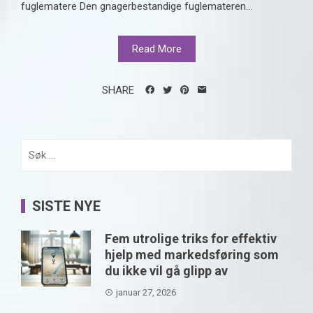
fuglematere Den gnagerbestandige fuglemateren...
Read More
SHARE
Søk
etter:
SISTE NYE
Fem utrolige triks for effektiv
hjelp med markedsføring som
du ikke vil gå glipp av
januar 27, 2026