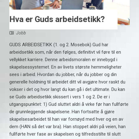
Hva er Guds arbeidsetikk?
Jobb
GUDS ARBEIDSETIKK (1. og 2. Mosebok) Gud har
arbeidsetikk som, når den følges, definitivt vil føre til en
vellykket karriere. Denne arbeidsmoralen er innebygd i
skapelsessystemet. En av livets største hemmeligheter
sees i arbeid. Hvordan du jobber, når du jobber og din
generelle holdning til arbeidet ditt vil avgjøre hvor raskt du
vokser i det og hvor langt du kan gå i det ultimate. Du kan
se Guds arbeidsetikk skissert i vers 1 og 2. De er i
utgangspunktet: 1) Gud sluttet aldri å virke før han fullførte
de grunnleggende skapelsene. Han fortsatte å gjøre
skapelsesarbeidet til han var fornøyd med hver og en av
dem (HAN så det var bra). Han stoppet aldri på veien, han
fullførte hver fase av skapelsen og tilfredsstilte til slutt