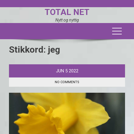
Skip
TOTAL NET
to
content
Nytt og nyttig
Stikkord:
jeg
JUN
5
2022
NO COMMENTS