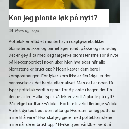
Kan jeg plante løk på nytt?
Hjem og hage
Potteløk er alltid et muntert syn i dagligvarebutikker,
blomsterbutikker og barnehager rundt påske og morsdag.
Det er gøy å ta med seg fargerike blomster inne for å nyte
på kjøkkenbordet i noen uker. Men hva skjer når alle
blomstene er brukt opp? Noen kaster dem bare i
komposthaugen. For løker som ikke er flerårige, er det
sannsynligvis det beste alternativet. Men det er noen få
typer potteløk verdt å spare for å plante i hagen din. På
denne siden Hvilke typer vårløk er verdt å plante på nytt?
Pålitelige hardføre vårløker Kortere levetid flerårige vårløker
Vårløk dyrkes best som ettårige Hvordan får jeg pottene
mine til å vare? Hva skal jeg gjøre med potteblomstene
mine når de er brukt opp? Hvilke typer vårløk er verdt å