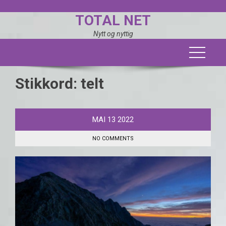
Skip
TOTAL NET
to
content
Nytt og nyttig
Stikkord:
telt
MAI
13
2022
NO COMMENTS