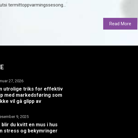
utsi termittoppvarmingssesong...
Read More
TE
anuar 27, 2026
 utrolige triks for effektiv
lp med markedsføring som
ikke vil gå glipp av
esember 9, 2025
k blir du kvitt en mus i hus
n stress og bekymringer