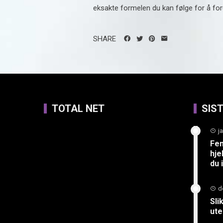
eksakte formelen du kan følge for å for
SHARE
TOTAL NET
SIS
j
Fem
hje
du 
d
Sli
ute