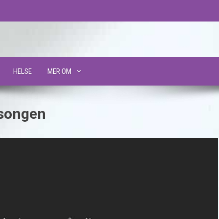
HELSE
MER OM
esongen