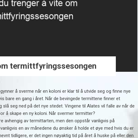
 om termittfyringssesongen
ynner å sverme når en koloni er klar til å utvide seg og finne nye
vis bare en gang i året. Når de bevingede termittene finner et
slå seg ned på det nye stedet. Vingene til Alates vil falle av når de
or å skape en ny koloni. Når svermer termitter?
 avhengig av termittarten, men den oppstår vanligvis på
er vanligvis en av månedene du ønsker å holde et øye med hvis du er
vnt tidligere, er det ingen nøyaktig tid på året å huske på eller den