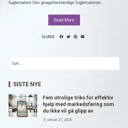
fuglematere Den gnagerbestandige fuglemateren...
Read More
SHARE
Søk
etter:
SISTE NYE
Fem utrolige triks for effektiv
hjelp med markedsføring som
du ikke vil gå glipp av
januar 27, 2026