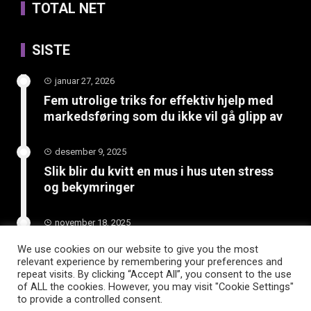
TOTAL NET
SISTE
januar 27, 2026
Fem utrolige triks for effektiv hjelp med
markedsføring som du ikke vil gå glipp av
desember 9, 2025
Slik blir du kvitt en mus i hus uten stress
og bekymringer
november 18, 2025
Avslør hemmeligheten bak vinterdekk til
We use cookies on our website to give you the most
tilhenger som gir trygg kjøring i kulda
relevant experience by remembering your preferences and
repeat visits. By clicking “Accept All”, you consent to the use
of ALL the cookies. However, you may visit "Cookie Settings"
to provide a controlled consent.