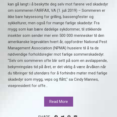
kan gå langt i å beskytte deg selv mot farene ved skadedyr
om sommeren FAIRFAX, VA (1. juli 2019) – Sommeren er
ikke bare høysesong for grilling, bassengfester og
sykkelturer, men også for mange farlige skadedyr. Fra
mygg som kan bære dødelige sykdommer, til stikkende
insekter som sender mer enn 500 000 mennesker til den
amerikanske legevakten hvert år, oppfordrer National Pest
Management Association (NPMA) huseiere til å ta de
nødvendige forholdsregler mot farlige sommerskadedyr.
"Selv om sommeren ofte blir sett på som en avslappende,
bekymringsløs tid på året, er det viktig å være årvåken når
du tilbringer tid utendørs for å forhindre møter med farlige
skadedyr som mygg, veps og flått," sa Cindy Mannes,
visepresident for offe...
Read More