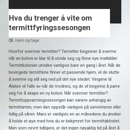
Hva du trenger å vite om
termittfyringssesongen
Hjem og hage
Hvorfor svermer termitter? Termitter begynner å sverme
når en koloni er klar til å utvide seg og finne nye matkilder.
Termittkolonier utvides vanligvis bare en gang i året. Når de
bevingede termittene finner et passende hjem, vil de slutte
å sverme og slå seg ned på det nye stedet. Vingene til
Alates vil falle av når de modnes, og de vil begynne å parre
seg for å skape en ny koloni. Når svermer termitter?
Termittoppvarmingssesongen kan variere avhengig av
termittarten, men den oppstår vanligvis på senvinteren eller
tidlig på våren. Mars er vanligvis en av månedene du ønsker
å holde et øye med hvis du er bekymret for termittaktivitet.
Men som nevnt tidligere, er det ingen nøyaktig tid på året å