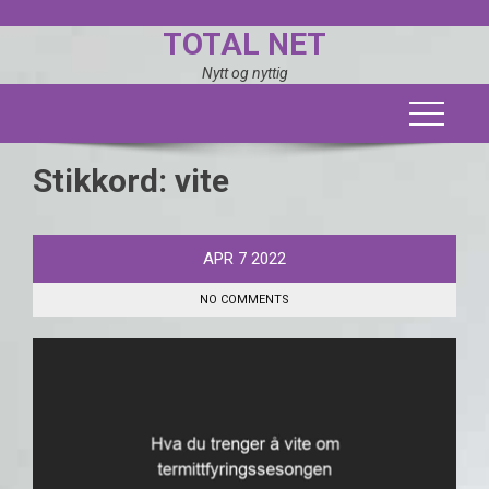
Skip
TOTAL NET
to
content
Nytt og nyttig
Stikkord:
vite
APR
7
2022
NO COMMENTS