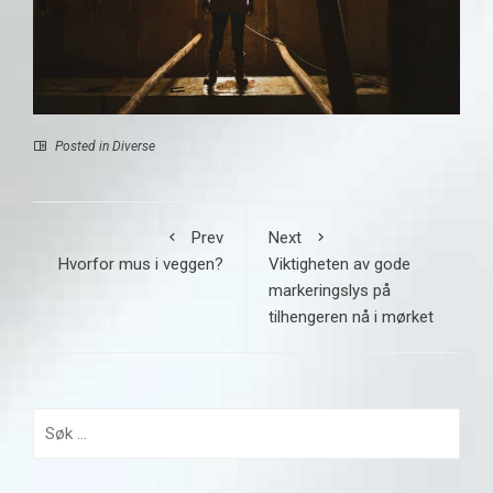
Posted in
Diverse
Prev
Next
Hvorfor mus i veggen?
Viktigheten av gode
markeringslys på
tilhengeren nå i mørket
Søk
etter: