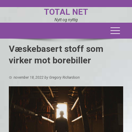
Skip
TOTAL NET
to
content
Nytt og nyttig
Væskebasert stoff som
virker mot borebiller
november 18, 2022
by
Gregory Richardson