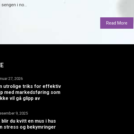
i sengen i no...
Read More
TE
anuar 27, 2026
 utrolige triks for effektiv
lp med markedsføring som
ikke vil gå glipp av
esember 9, 2025
k blir du kvitt en mus i hus
n stress og bekymringer