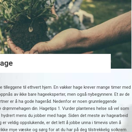
hage
e tilleggene til ethvert hjem. En vakker hage krever mange timer med
oppnås av ikke bare hageeksperter, men også nybegynnere. Et av de
gartner er å ha gode hageråd. Nedenfor er noen grunnleggende
e drømmehagen din. Hagetips 1. Vurder plantenes helse så vel som
dt hydrert mens du jobber med hage. Siden det meste av hagearbeid
og er veldig oppslukende, er det lett å jobbe unna i timevis uten å
drikke mye væske og sørg for at du har på deg tilstrekkelig solkrem