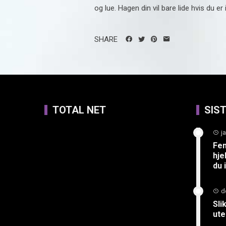
og lue. Hagen din vil bare lide hvis du er 
SHARE
TOTAL NET
SIS
j
Fem
hje
du 
d
Sli
ute