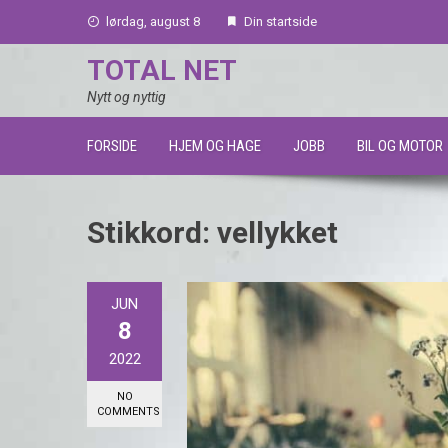
Skip
lørdag, august 8
Din startside
to
content
TOTAL NET
Nytt og nyttig
FORSIDE
HJEM OG HAGE
JOBB
BIL OG MOTOR
Stikkord:
vellykket
JUN
8
2022
NO
COMMENTS